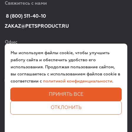
Свяжитесь с нами
 8 (800) 511-40-10
ZAKAZ@PETSPRODUCT.RU
Офис
Мы используем файлы cookie, чтобы улучшить
г. Санкт‑Петербург,
работу сайта и обеспечить удобство его
ул. Всеволода Вишневского, д. 12a
использования. Продолжая пользование сайтом,
вы соглашаетесь с использованием файлов cookie в
VK
TG
соответствии с
политикой конфиденциальности
.
ПРИНЯТЬ ВСЕ
ЗАДАТЬ ВОПРОС
ОТКЛОНИТЬ
Все права защищены. © 2009-
2026
PETSPRODUCT.RU
Пользовательское соглашение