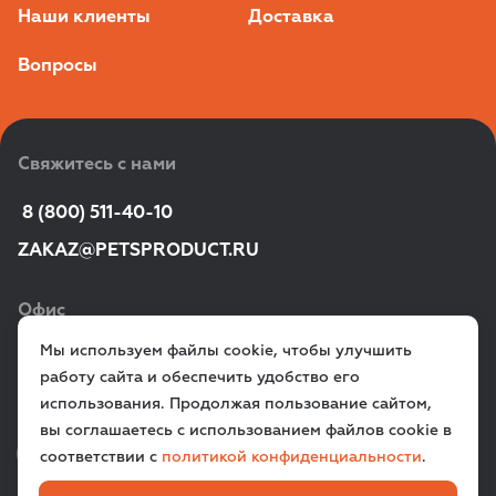
пропиской)
Наши клиенты
Доставка
Банк. реквизиты, если планируете безналичные
платежи
Вопросы
Так же адрес офиса /доставки, контактное лицо
Обязательно предоставление ссылки на интернет-
магазин или подтверждения о регистрации домена
Свяжитесь с нами
ВАЖНО! На Вашем сайте должны быть указаны
реквизиты юридического лица
 8 (800) 511-40-10
Юр.лицо имеет
ОКВЭД (Общероссийский
классификатор видов экономической
ZAKAZ@PETSPRODUCT.RU
деятельности)
по реализации товаров для
животных
Офис
info@petsproduct.ru
Мы используем файлы cookie, чтобы улучшить
г. Санкт‑Петербург,
работу сайта и обеспечить удобство его
ул. Всеволода Вишневского, д. 12a
использования. Продолжая пользование сайтом,
вы соглашаетесь с использованием файлов cookie в
VK
TG
соответствии с
политикой конфиденциальности
.