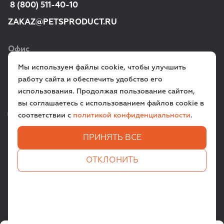
 8 (800) 511-40-10
ZAKAZ@PETSPRODUCT.RU
Офис
Мы используем файлы cookie, чтобы улучшить
г. Санкт‑Петербург,
работу сайта и обеспечить удобство его
ул. Всеволода Вишневского, д. 12a
использования. Продолжая пользование сайтом,
вы соглашаетесь с использованием файлов cookie в
VK
TG
соответствии с
политикой конфиденциальности
.
ПРИНЯТЬ ВСЕ
ЗАДАТЬ ВОПРОС
ОТКЛОНИТЬ
Все права защищены. © 2009-
2026
PETSPRODUCT.RU
Пользовательское соглашение
Политика конфиденциальности