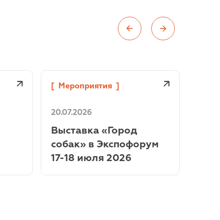
[
Мероприятия
]
[
Мер
20.07.2026
13.07
Выставка «Город
Выст
собак» в Экспофорум
клу
17-18 июля 2026
12.0