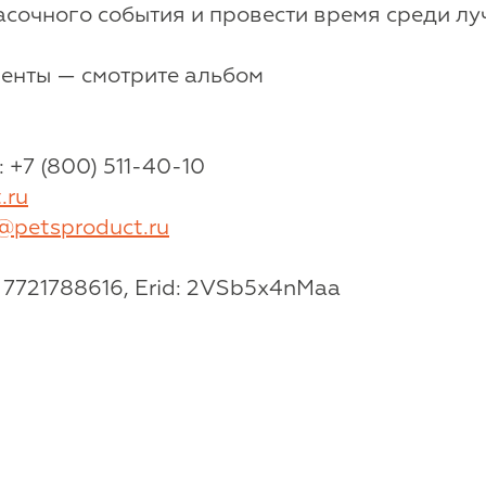
расочного события и провести время среди л
енты — смотрите альбом
: +7 (800) 511-40-10
.ru
@petsproduct.ru
7721788616, Erid: 2VSb5x4nMaa