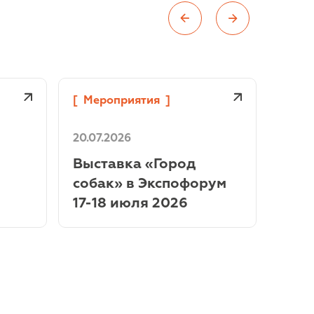
[
Мероприятия
]
[
Мер
20.07.2026
13.07
Выставка «Город
Выст
собак» в Экспофорум
клу
17-18 июля 2026
12.0