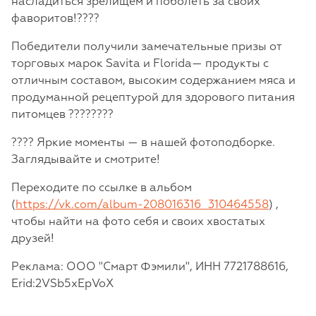
насладиться зрелищем и поболеть за своих
фаворитов!????
Победители получили замечательные призы от
торговых марок Savita и Florida— продукты с
отличным составом, высоким содержанием мяса и
продуманной рецептурой для здорового питания
питомцев ????????
???? Яркие моменты — в нашей фотоподборке.
Заглядывайте и смотрите!
Переходите по ссылке в альбом
(
https://vk.com/album-208016316_310464558
) ,
чтобы найти на фото себя и своих хвостатых
друзей!
Реклама: ООО "Смарт Фэмили", ИНН 7721788616,
Erid:2VSb5xEpVoX