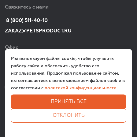
Свяжитесь с нами
 8 (800) 511-40-10
ZAKAZ@PETSPRODUCT.RU
Офис
Мы используем файлы cookie, чтобы улучшить
г. Санкт‑Петербург,
работу сайта и обеспечить удобство его
ул. Всеволода Вишневского, д. 12a
использования. Продолжая пользование сайтом,
вы соглашаетесь с использованием файлов cookie в
VK
TG
соответствии с
политикой конфиденциальности
.
ПРИНЯТЬ ВСЕ
ЗАДАТЬ ВОПРОС
ОТКЛОНИТЬ
Все права защищены. © 2009-
2026
PETSPRODUCT.RU