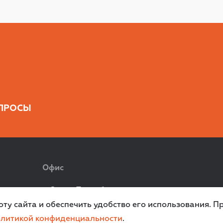
ПРОСЫ
Офис
г. Санкт‑Петербург,
ул. Всеволода Вишневского, д. 12a
ту сайта и обеспечить удобство его использования. П
литикой конфиденциальности
.